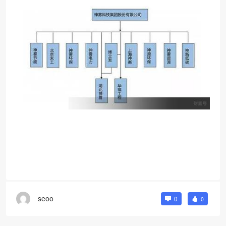
seoo
0
0