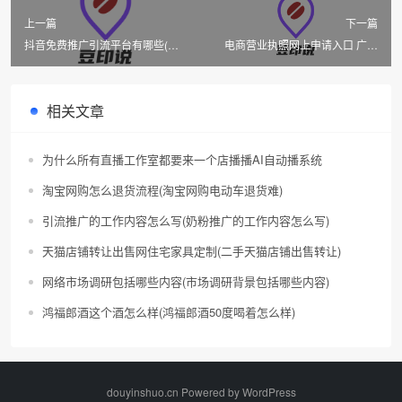
上一篇
下一篇
抖音免费推广引流平台有哪些(抖
电商营业执照网上申请入口 广州
音免费推广)
(电商营业执照代办多少钱)
相关文章
为什么所有直播工作室都要来一个店播播AI自动播系统
淘宝网购怎么退货流程(淘宝网购电动车退货难)
引流推广的工作内容怎么写(奶粉推广的工作内容怎么写)
天猫店铺转让出售网住宅家具定制(二手天猫店铺出售转让)
网络市场调研包括哪些内容(市场调研背景包括哪些内容)
鸿福郎酒这个酒怎么样(鸿福郎酒50度喝着怎么样)
douyinshuo.cn Powered by
WordPress