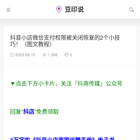
豆印说
抖音小店微信支付权限被关闭恢复的2个小技
巧！（图文教程）
2023-06-10
1,398
0
▼点击下方小卡片，关注『
抖商传媒
』公众号
回复“
”免费领取
抖
店