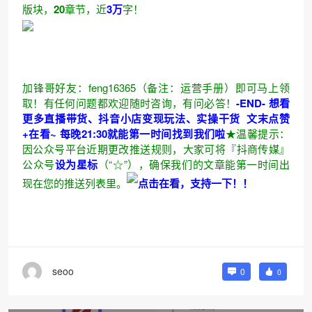
版块
，
20
章
节
，
近
3
万
字！
加锋哥好友：feng16365（备注：运营手册）即可马上领
取！有任何问题都欢迎随时咨询，有问必答！
-END-
想看
更多直播带货、抖音小店
变现玩法、实操干货
文末点赞
+在看~
每晚21:30就能第一时间找到我们啦
★
温馨提示：
因公众号平台近期更改推送规则，大家可将
『抖商传媒』
公众号
设为星标
（“
☆
”），确保我们的文章能第一时间出
现在您的推送列表里。
点击在看，支持一下
！！
seoo
0
0