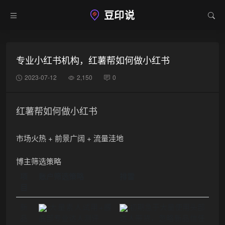
豆印说
专业小红书机构，红薯帮如何做小红书
2023-07-12
2,150
0
红薯帮如何做小红书
市场火热 + 前景广阔 + 流量洼地
博主筛选策略
项
账户筛选策略
排雷
目
新
大量素人试用+腰
初期急于大量使用头部
品
底部专业达人测评
达人带货，忽略新品信任