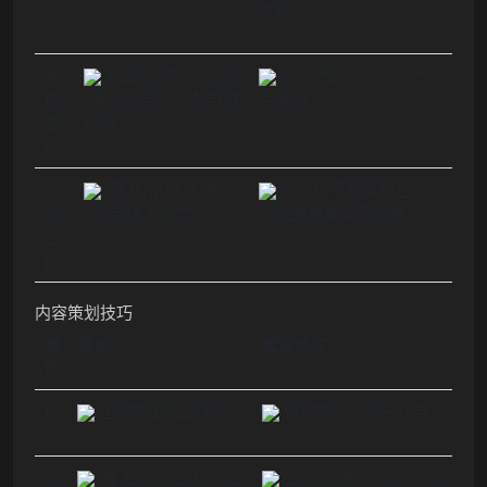
上
度低
市
常
铺量底部达人推荐
避免大量选择，缺乏组
规
+优质腰部达人推荐或
合策略
宣
探店
传
爆
腰底部达人矩阵
避免过于看重粉丝数，
款
+头部达人代言
不注重博类型匹配度
宣
传
内容策划技巧
事
要点
错误方式
项
标
主题突出/直击痛点
过度夸张、过于广告
题
图
博主真实出镜，图
图片模糊，头图不能