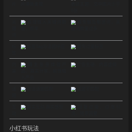
片
片清晰美观
表达主题、文中图片少于
5张
关
合理植入关键词数
避免触及敏感词，关
键
量、频率
键词数量过多
词
标
标签Tag与话题呼应
避免过量标签
签
内
博主亲身体验产
广告生硬、内容虚假
容
品、真实分享、软性植
入产品
话
合适话题匹配
话题不匹配
题
互
真实互动 真实感受
回复过慢、过度引
动
流、随意回复
小红书玩法