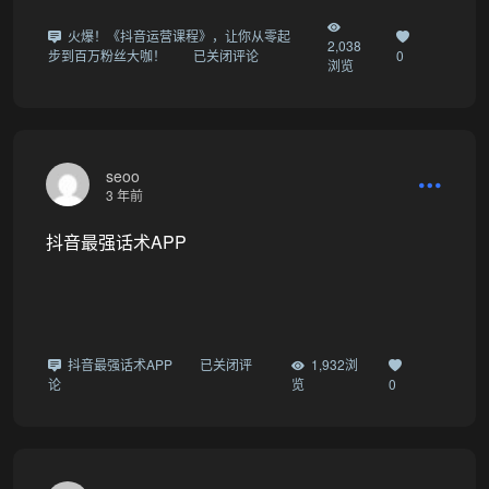
火爆！《抖音运营课程》，让你从零起
2,038
步到百万粉丝大咖！
已关闭评论
0
浏览
seoo
3 年前
抖音最强话术APP
抖音最强话术APP
已关闭评
1,932浏
论
览
0