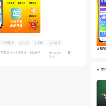
店播播
直播
系统
自动播
店播播
室都要来一个店播播AI自动播系
2,383
浏览
0
数