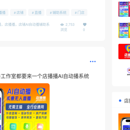
播播
店铺
直播
辅助系统
门店
，店播播，店铺AI自动播辅助系
2,753
浏览
0
工作室都要来一个店播播AI自动播系统
店