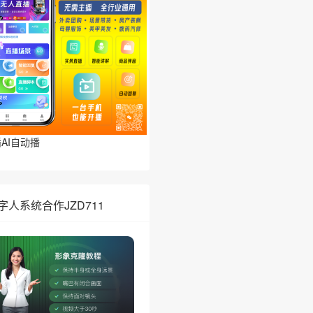
AI自动播
字人系统合作JZD711