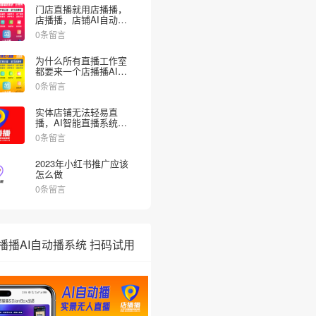
门店直播就用店播播，
店播播，店铺AI自动播
辅助系统
0条留言
为什么所有直播工作室
都要来一个店播播AI自
动播系统
0条留言
实体店铺无法轻易直
播，AI智能直播系统店
播播来帮你
0条留言
2023年小红书推广应该
怎么做
0条留言
播播AI自动播系统 扫码试用